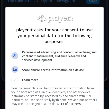
The Elder Scrolls V: Skyrim - Dawnguard
5.54 €
The Elder Scrolls V: Skyrim - Dragonborn
6.04 €
The Elder Scrolls V: Skyrim - Hearthfire
4.34 €
player.it asks for your consent to use
The Elder Scrolls V: Skyrim Legendary
7.06 €
your personal data for the following
Edition
purposes:
The Elder Scrolls V: Skyrim Special Edition
22.96 €
Xbox ONE
Personalised advertising and content, advertising and
content measurement, audience research and
services development
The Elder Scrolls V: Skyrim Switch
47.99 €
Store and/or access information on a device
The Elder Scrolls V: Skyrim VR
13.99 €
Learn more
Your personal data will be processed and information from
your device (cookies, unique identifiers, and other device
GIOCHI SIMILI
data) may be stored by, accessed by and shared with 319
partners, or used specifically by this site. We and our partners
may use precise geolocation data.
List of partners.