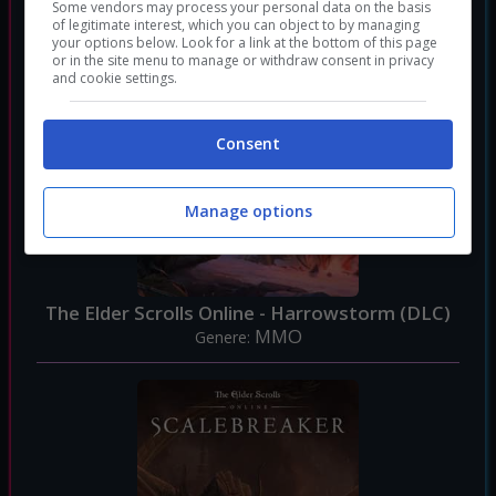
Some vendors may process your personal data on the basis
of legitimate interest, which you can object to by managing
your options below. Look for a link at the bottom of this page
or in the site menu to manage or withdraw consent in privacy
and cookie settings.
Consent
Manage options
The Elder Scrolls Online - Harrowstorm (DLC)
MMO
Genere: