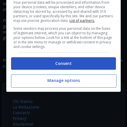
Your personal data will be processed and information from
videoludico e dell’intrattenimento, in modo da regalare all’utente
your device (cookies, unique identifiers, and other device
un’esperienza unica e mai banale.
data) may be stored by, accessed by and shared with 319
partners, or used specifically by this site. We and our partners
Player.it è un punto di riferimento italiano per il gioco di ruolo, i
may use precise geolocation data.
List of partners.
giochi da tavolo e i videogiochi, unendo sotto un unico tetto
Some vendors may process your personal data on the basis
notizie e contenuti originali riguardanti sia la realtà analogica del
of legitimate interest, which you can object to by managing
gioco che quella digitale.
your options below. Look for a link at the bottom of this page
or in the site menu to manage or withdraw consent in privacy
and cookie settings.
Per sapere di più sul nostro codice deontologico
visitate questa
Consent
pagina
.
Manage options
SCOPRI DI PIÙ
Chi Siamo
La Redazione
Contatti
Privacy
Disclaimer