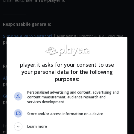
Email editoriale:
info@player.it
_____________
Responsabile generale:
Simone Alvaro Segatori
| Managing Director & PR Executive |
press@player.it
_____________
player.it asks for your consent to use
Responsabili sezione:
your personal data for the following
Alessandro Colantonio
| Editorial Coordinator & PR Specialist |
purposes:
press@player.it
Personalised advertising and content, advertising and
Graziano Salini
| Editor in Chief & SEO Specialist |
content measurement, audience research and
press@player.it
services development
Store and/or access information on a device
I nostri contenuti sono sempre attuali e aggiornati da uno staff
Learn more
nutrito e sempre motivato dalla grande passione per il mondo