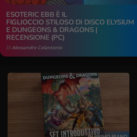
ESOTERIC EBB È IL
FIGLIOCCIO STILOSO DI DISCO ELYSIUM
E DUNGEONS & DRAGONS |
RECENSIONE (PC)
Di
Alessandro Colantonio
IN PRIMO PIANO