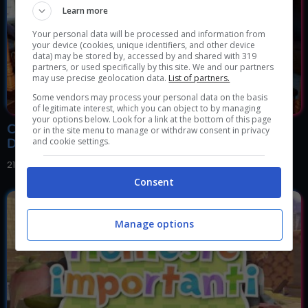
Learn more
Your personal data will be processed and information from
your device (cookies, unique identifiers, and other device
data) may be stored by, accessed by and shared with 319
partners, or used specifically by this site. We and our partners
may use precise geolocation data.
List of partners.
Some vendors may process your personal data on the basis
of legitimate interest, which you can object to by managing
your options below. Look for a link at the bottom of this page
Come guadagnare facilmente denaro in Crimson
or in the site menu to manage or withdraw consent in privacy
Desert
and cookie settings.
21 Marzo 2026, 21:00
Consent
Manage options