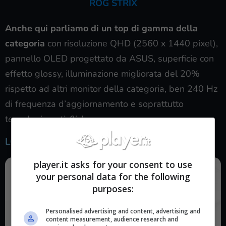
ROG STRIX
Anche qui parliamo di un top di gamma della
categoria
con risoluzione QHD (2560 x 1440 pixel),
pannello OLED progettato da ASUS, superficie con
effetto glossy, illuminazione migliorata del 20%
rispetto ad altri monitor della categoria, ben 240 Hz
di frequenza d’aggiornamento e soprattutto
tecnologia
anti-flicker
.
LG Monitor 24″
player.it asks for your consent to use
your personal data for the following
purposes:
Personalised advertising and content, advertising and
content measurement, audience research and