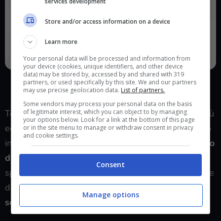
services development
Store and/or access information on a device
Learn more
Your personal data will be processed and information from
your device (cookies, unique identifiers, and other device
data) may be stored by, accessed by and shared with 319
LG Monitor 24″ (Player.it)
partners, or used specifically by this site. We and our partners
may use precise geolocation data.
List of partners.
Some vendors may process your personal data on the basis
of legitimate interest, which you can object to by managing
Torniamo al catalogo di LG per un monitor un po’ più
your options below. Look for a link at the bottom of this page
economico rispetto a quello che abbiamo analizzato
or in the site menu to manage or withdraw consent in privacy
and cookie settings.
in precedenza, ma comunque molto valido:
parliamo
dell’LG Monitor da 24″
che è perfetto per chi vuole
Consent
spendere pochissimo e avere uno schermo efficiente
dato che
con lo sconto del 36% puoi pagarlo
Manage options
solamente 69€
.