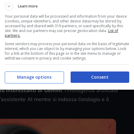
Learn more
martwatch di ultima generazione progettato in casa
Your personal data will be processed and information from your device
ando di un prodotto smart che sta andando a ruba
(cookies, unique identifiers, and other device data) may be stored by,
accessed by and shared with 319 partners, or used specifically by this
 che sarà in vigore solo fino al 24 dicembre.
site. We and our partners may use precise geolocation data.
List of
partners.
Some vendors may process your personal data on the basis of legitimate
di Gemini: lo smartwatch migliore del
interest, which you can object to by managing your options below. Look
for a link at the bottom of this page or in the site menu to manage or
withdraw consent in privacy and cookie settings.
liori del momento non solo in virtù della sua
Manage options
Consent
à, ma anche perché
è il dispositivo più indicato per
più interessanti di Gemini
, l’intelligenza artificiale
assistente AI mentre si indossa l’orologio e il