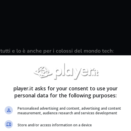
tutti e lo è anche per i colossi del mondo tech
:
tti, le principali aziende che operano nel settore
tissimi sconti interessanti e promozioni esclusive
 principali piattaforme di e-commerce come
player.it asks for your consent to use your
personal data for the following purposes:
e sono già migliaia i prodotti tech che sono stati
eriti nel carrello per fare regali da mettere sotto
Personalised advertising and content, advertising and content
measurement, audience research and services development
a guida all’acquisto vi presentiamo proprio uno
Store and/or access information on a device
me più blasonate, quella di Googl
e.