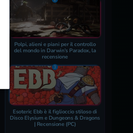
Polpi, alieni e piani per il controllo
del mondo in Darwin’s Paradox, la
recensione
Esoteric Ebb è il figlioccio stiloso di
Disco Elysium e Dungeons & Dragons
| Recensione (PC)