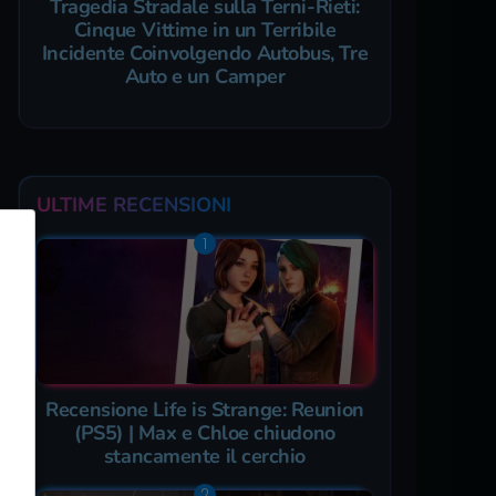
Tragedia Stradale sulla Terni-Rieti:
Cinque Vittime in un Terribile
Incidente Coinvolgendo Autobus, Tre
Auto e un Camper
ULTIME RECENSIONI
Recensione Life is Strange: Reunion
(PS5) | Max e Chloe chiudono
stancamente il cerchio