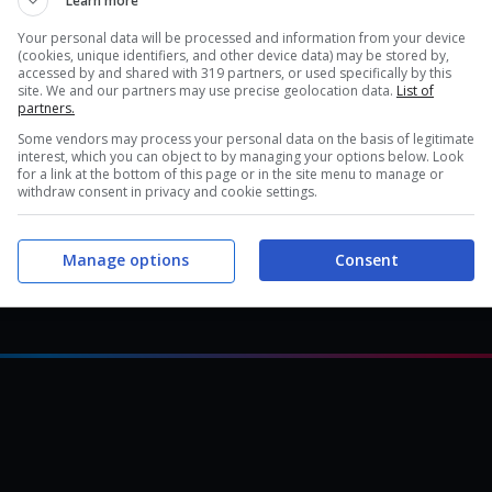
Learn more
Your personal data will be processed and information from your device
(cookies, unique identifiers, and other device data) may be stored by,
accessed by and shared with 319 partners, or used specifically by this
ti dice ma che dovresti fare e imparare subito
site. We and our partners may use precise geolocation data.
List of
partners.
chera
Some vendors may process your personal data on the basis of legitimate
interest, which you can object to by managing your options below. Look
rovare Shakra
for a link at the bottom of this page or in the site menu to manage or
withdraw consent in privacy and cookie settings.
Manage options
Consent