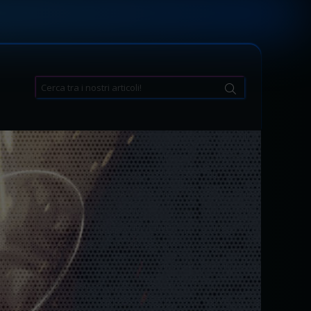
Search
for: