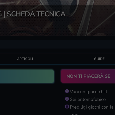
 | SCHEDA TECNICA
ARTICOLI
GUIDE
NON TI PIACERÀ SE
Vuoi un gioco chill
Sei entomofobico
Prediligi giochi con l
lore