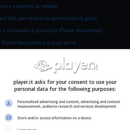
uma e superare la nebbia
evi fare per vedere le percentuali di gioco
o e rimuovere il parassita (Finale Maledetto)
di Cuore Meccanico e a cosa serve
 e accedere al VERO finale
la: dove trovare i 5 ingredienti per ottenere l’Olio Palli
e tutte le Chiavi Semplici
player.it asks for your consent to use your
personal data for the following purposes:
ole
Personalised advertising and content, advertising and content
i
measurement, audience research and services development
rumenti
Store and/or access information on a device
ni Principali e Secondarie)