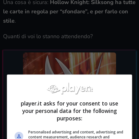
Una cosa è sicura:
Hollow Knight: Silksong ha tutte
le carte in regola per “sfondare”, e per farlo con
stile
.
Quanti di voi lo stanno attendendo?
player.it asks for your consent to use
your personal data for the following
purposes:
Personalised advertising and content, advertising and
content measurement, audience research and