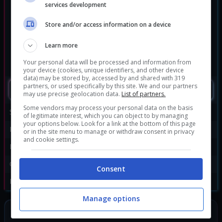
services development
Store and/or access information on a device
Learn more
Your personal data will be processed and information from
your device (cookies, unique identifiers, and other device
data) may be stored by, accessed by and shared with 319
partners, or used specifically by this site. We and our partners
SEGUIMI
may use precise geolocation data.
List of partners.
Some vendors may process your personal data on the basis
Sviluppatore:
Team Cherry
of legitimate interest, which you can object to by managing
your options below. Look for a link at the bottom of this page
Publisher:
Team Cherry
or in the site menu to manage or withdraw consent in privacy
and cookie settings.
Disponibile per:
Linux
,
PC
,
Switch
Genere:
Action
Consent
Data di rilascio:
04/09/2025
Manage options
SEGUICI SUI SOCIAL