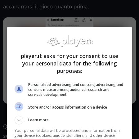
accaparrarsi il gioco quanto prima.
player.it asks for your consent to use
your personal data for the following
purposes:
Personalised advertising and content, advertising and
content measurement, audience research and
services development
Store and/or access information on a device
Quanto costerà Hollow Knight: Silksong? Il prezzo sembra
essere apparso sul web (Player.it)
Learn more
Quanto appena detto sarà possibile verificarlo
Your personal data will be processed and information from
solamente al 4 settembre, ma basandosi su mere
your device (cookies, unique identifiers, and other device