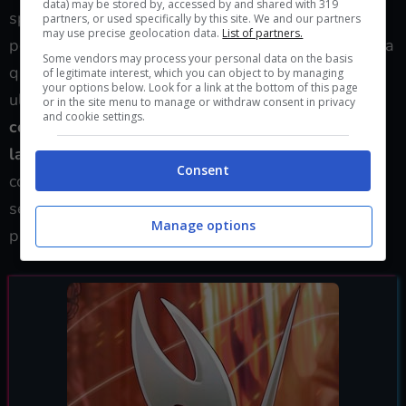
data) may be stored by, accessed by and shared with 319
speculazioni è possibile che Silksong costi così
partners, or used specifically by this site. We and our partners
may use precise geolocation data.
List of partners.
poco? Il prezzo è sicuramente molto basso rispetto a
Some vendors may process your personal data on the basis
quanto ci ha abituato l’industria videoludica negli
of legitimate interest, which you can object to by managing
your options below. Look for a link at the bottom of this page
ultimi anni, ma
è comunque coerente rispetto al
or in the site menu to manage or withdraw consent in privacy
and cookie settings.
costo del primo capitolo di Hollow Knight che al
lancio costava 14,99€
: un aumento di soli 5€ è
Consent
compatibile con la natura di Silksong che non
sembra poi cosi tanto vasto rispetto al suo
Manage options
predecessore.