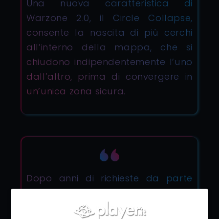
Una nuova caratteristica di
Warzone 2.0, il Circle Collapse,
consente la nascita di più cerchi
all’interno della mappa, che si
chiudono indipendentemente l’uno
dall’altro, prima di convergere in
un’unica zona sicura.
Dopo anni di richieste da parte
della Community, arrivano
finalmente le Partite in Terza