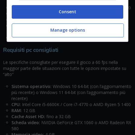
più recente)
CPU:
Intel Core i3-6100 / Core i5-2500K o AMD Ryzen 3 1200
Consent
RAM:
8 GB
Cache Asset HD:
fino a 32 GB
Scheda video:
NVIDIA GeForce GTX 960 o AMD Radeon RX
Manage options
470
Memoria video:
2 GB
Requisiti pc consigliati
Le specifiche consigliate per eseguire il gioco a 60 fps nella
maggior parte delle situazioni con tutte le opzioni impostate su
“alto”
Sistema operativo:
Windows 10 64-bit (con l’aggiornamento
più recente) o Windows 11 64-bit (con l’aggiornamento più
recente)
CPU:
Intel Core i5-6600K / Core i7-4770 o AMD Ryzen 5 1400
RAM:
12 GB
Cache Asset HD:
fino a 32 GB
Scheda video:
NVIDIA GeForce GTX 1060 o AMD Radeon RX
580
Memoria video:
4 GB