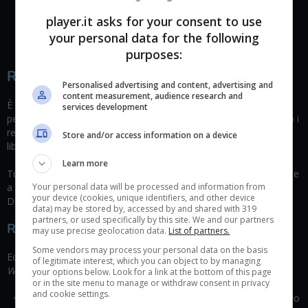
persona.
player.it asks for your consent to use
your personal data for the following
purposes:
Requisiti per il gioco su PC
Personalised advertising and content, advertising and
content measurement, audience research and
È risaputo che Warzone non è sinonimo di “ottimizzazione
services development
perfetta”, che si tratti di gioco su PC o su Console. Qui di seguito i
requisiti Minimi e Consigliati per il gioco su PC Windows. Pronti a
Store and/or access information on a device
liberare spazio sul vostro SSD?
Learn more
Tutte le specifiche indicate di seguito richiedono una connessione
a Internet a banda larga, una scheda audio compatibile con
Your personal data will be processed and information from
your device (cookies, unique identifiers, and other device
DirectX e un sistema compatibile con DirectX 12.
data) may be stored by, accessed by and shared with 319
partners, or used specifically by this site. We and our partners
Requisiti pc minimi
may use precise geolocation data.
List of partners.
Some vendors may process your personal data on the basis
Ecco le specifiche minime necessarie per giocare a
Call of Duty:
of legitimate interest, which you can object to by managing
Warzone
2.0:
your options below. Look for a link at the bottom of this page
or in the site menu to manage or withdraw consent in privacy
and cookie settings.
Sistema operativo:
Windows 10 64-bit (con l’aggiornamento