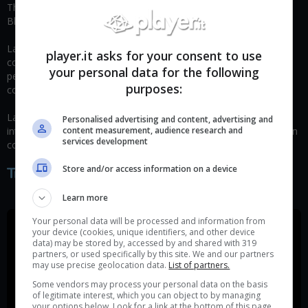
The Medium è un thriller con sfumature da horror gotico di
Bloober Team, lo studio di Layers of Fear e Observer.
La protagonista è Marianne, una medium in grado di entrare in
player.it asks for your consent to use
contatto con il mondo spirituale. Entrare nel mondo dei morti,
your personal data for the following
però, è un vero azzardo e bisogna essere pronti a pagarne le
purposes:
conseguenze.
La particolarità di The Medium sta nella possibilità di visitare e
Personalised advertising and content, advertising and
content measurement, audience research and
interagire con entrambi i mondi (quello reale e quello spirituale) in
services development
contemporanea, senza caricamenti.
Store and/or access information on a device
Trailer di gioco
Learn more
Your personal data will be processed and information from
your device (cookies, unique identifiers, and other device
data) may be stored by, accessed by and shared with 319
partners, or used specifically by this site. We and our partners
may use precise geolocation data.
List of partners.
Some vendors may process your personal data on the basis
of legitimate interest, which you can object to by managing
your options below. Look for a link at the bottom of this page