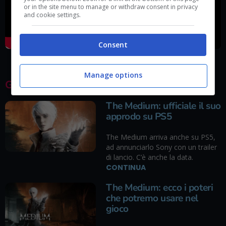
or in the site menu to manage or withdraw consent in privacy
and cookie settings.
Consent
Manage options
GLI ULTIMI ARTICOLI
The Medium: ufficiale il suo
approdo su PS5
The Medium arriva anche su PS5,
ad annunciarlo Sony con un trailer
di lancio. C’è anche la data.
CONTINUA
The Medium: ecco i poteri
che potremo usare nel
gioco