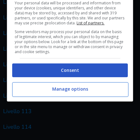
Livello 106
Your personal data will be processed and information from
your device (cookies, unique identifiers, and other device
data) may be stored by, accessed by and shared with 319
Livello 107
partners, or used specifically by this site. We and our partners
may use precise geolocation data.
List of partners.
Some vendors may process your personal data on the basis
Livello 108
of legitimate interest, which you can object to by managing
your options below. Look for a link at the bottom of this page
or in the site menu to manage or withdraw consent in privacy
Livello 109
and cookie settings.
Livello 110
Consent
Livello 111
Manage options
Livello 112
Livello 113
Livello 114