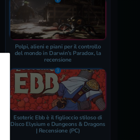
Polpi, alieni e piani per il controllo
del mondo in Darwin’s Paradox, la
recensione
Esoteric Ebb è il figlioccio stiloso di
Disco Elysium e Dungeons & Dragons
| Recensione (PC)