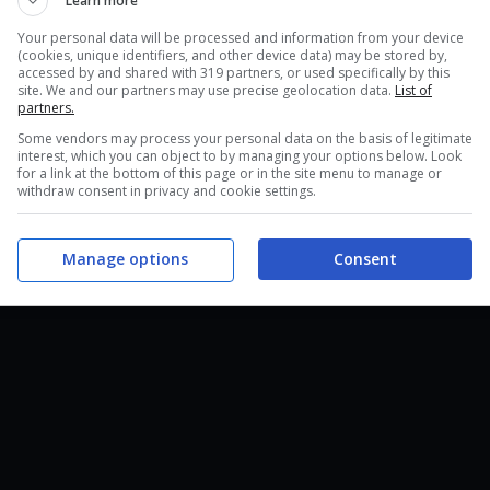
Learn more
Your personal data will be processed and information from your device
(cookies, unique identifiers, and other device data) may be stored by,
accessed by and shared with 319 partners, or used specifically by this
site. We and our partners may use precise geolocation data.
List of
partners.
Some vendors may process your personal data on the basis of legitimate
interest, which you can object to by managing your options below. Look
for a link at the bottom of this page or in the site menu to manage or
withdraw consent in privacy and cookie settings.
Manage options
Consent