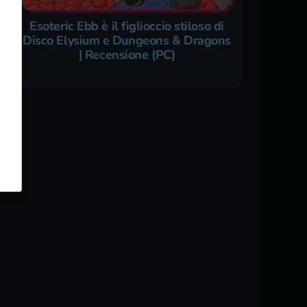
Esoteric Ebb è il figlioccio stiloso di
Disco Elysium e Dungeons & Dragons
| Recensione (PC)