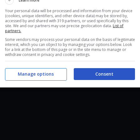
Learn more
Your personal data will be processed and information from your device
(cookies, unique identifiers, and other device data) may be stored by,
accessed by and shared with 319 partners, or used specifically by this
site. We and our partners may use precise geolocation data.
List of
partners.
Some vendors may process your personal data on the basis of legitimate
interest, which you can object to by managing your options below. Look
for a link at the bottom of this page or in the site menu to manage or
withdraw consent in privacy and cookie settings.
Manage options
Consent