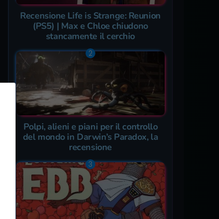
Recensione Life is Strange: Reunion
(PS5) | Max e Chloe chiudono
stancamente il cerchio
Polpi, alieni e piani per il controllo
del mondo in Darwin’s Paradox, la
recensione