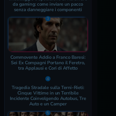
da gaming: come inviare un pacco
senza danneggiare i componenti
Commovente Addio a Franco Baresi:
Sei Ex Compagni Portano il Feretro,
tra Applausi e Cori di Affetto
Tragedia Stradale sulla Terni-Rieti:
Cinque Vittime in un Terribile
Incidente Coinvolgendo Autobus, Tre
Auto e un Camper