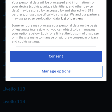
Livello 106
Your personal data will be processed and information from
your device (cookies, unique identifiers, and other device
data) may be stored by, accessed by and shared with 319
Livello 107
partners, or used specifically by this site. We and our partners
may use precise geolocation data.
List of partners.
Some vendors may process your personal data on the basis
Livello 108
of legitimate interest, which you can object to by managing
your options below. Look for a link at the bottom of this page
or in the site menu to manage or withdraw consent in privacy
Livello 109
and cookie settings.
Livello 110
Consent
Livello 111
Manage options
Livello 112
Livello 113
Livello 114