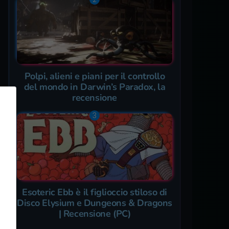
Polpi, alieni e piani per il controllo
del mondo in Darwin’s Paradox, la
recensione
Esoteric Ebb è il figlioccio stiloso di
Disco Elysium e Dungeons & Dragons
| Recensione (PC)