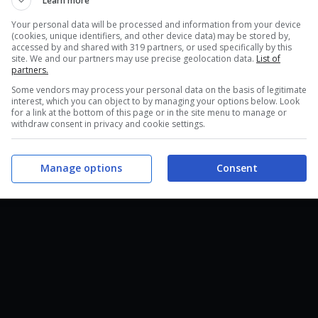
Learn more
Your personal data will be processed and information from your device
(cookies, unique identifiers, and other device data) may be stored by,
accessed by and shared with 319 partners, or used specifically by this
site. We and our partners may use precise geolocation data.
List of
partners.
Some vendors may process your personal data on the basis of legitimate
interest, which you can object to by managing your options below. Look
for a link at the bottom of this page or in the site menu to manage or
withdraw consent in privacy and cookie settings.
Manage options
Consent