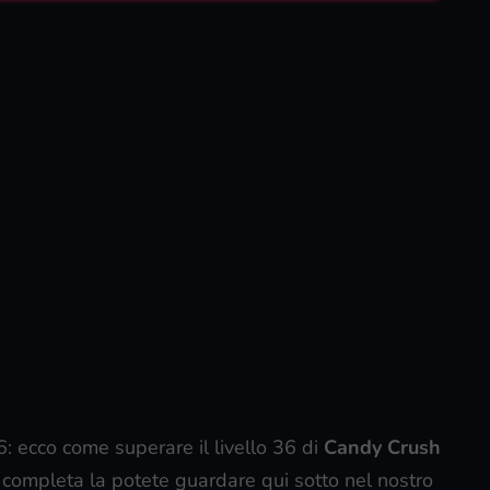
36: ecco come superare il livello 36 di
Candy Crush
one completa la potete guardare qui sotto nel nostro