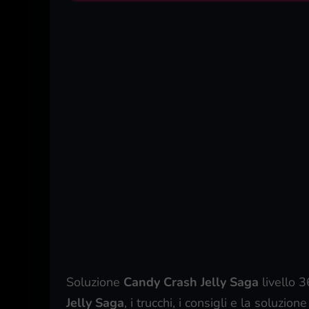
Soluzione
Candy Crash Jelly Saga
livello 
Jelly Saga
, i trucchi, i consigli e la soluzi