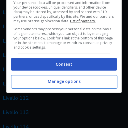
Your personal data will be processed and information from
your device (cookies, unique identifiers, and other device
Livello 106
data) may be stored by, accessed by and shared with 319
partners, or used specifically by this site. We and our partners
may use precise geolocation data.
List of partners.
Livello 107
Some vendors may process your personal data on the basis
of legitimate interest, which you can object to by managing
your options below. Look for a link at the bottom of this page
Livello 108
or in the site menu to manage or withdraw consent in privacy
and cookie settings.
Livello 109
Consent
Livello 110
Manage options
Livello 111
Livello 112
Livello 113
Livello 114