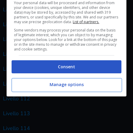
Your personal data will be processed and information from
your device (cookies, unique identifiers, and other device
Livello 106
data) may be stored by, accessed by and shared with 319
partners, or used specifically by this site. We and our partners
may use precise geolocation data.
List of partners.
Livello 107
Some vendors may process your personal data on the basis
of legitimate interest, which you can object to by managing
Livello 108
your options below. Look for a link at the bottom of this page
or in the site menu to manage or withdraw consent in privacy
and cookie settings.
Livello 109
Consent
Livello 110
Livello 111
Manage options
Livello 112
Livello 113
Livello 114