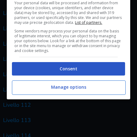
Your personal data will be processed and information from
your device (cookies, unique identifiers, and other device
Livello 106
data) may be stored by, accessed by and shared with 319
partners, or used specifically by this site. We and our partners
may use precise geolocation data.
List of partners.
Livello 107
Some vendors may process your personal data on the basis
of legitimate interest, which you can object to by managing
your options below. Look for a link at the bottom of this page
Livello 108
or in the site menu to manage or withdraw consent in privacy
and cookie settings.
Livello 109
Consent
Livello 110
Manage options
Livello 111
Livello 112
Livello 113
Livello 114