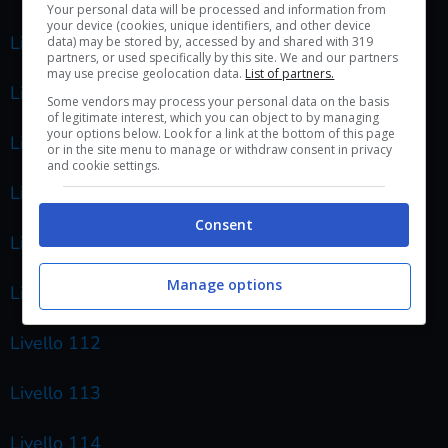
Your personal data will be processed and information from
your device (cookies, unique identifiers, and other device
Livello 106
data) may be stored by, accessed by and shared with 319
partners, or used specifically by this site. We and our partners
may use precise geolocation data.
List of partners.
Livello 107
Some vendors may process your personal data on the basis
of legitimate interest, which you can object to by managing
your options below. Look for a link at the bottom of this page
Livello 108
or in the site menu to manage or withdraw consent in privacy
and cookie settings.
Livello 109
Consent
Livello 110
Manage options
Livello 111
Livello 112
Livello 113
Livello 114