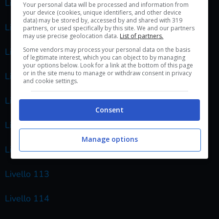
Livello 106
Your personal data will be processed and information from
your device (cookies, unique identifiers, and other device
data) may be stored by, accessed by and shared with 319
Livello 107
partners, or used specifically by this site. We and our partners
may use precise geolocation data.
List of partners.
Some vendors may process your personal data on the basis
Livello 108
of legitimate interest, which you can object to by managing
your options below. Look for a link at the bottom of this page
or in the site menu to manage or withdraw consent in privacy
Livello 109
and cookie settings.
Livello 110
Consent
Livello 111
Manage options
Livello 112
Livello 113
Livello 114