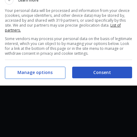
Learn more
Your personal data will be processed and information from your device
(cookies, unique identifiers, and other device data) may be stored by,
accessed by and shared with 319 partners, or used specifically by this
site. We and our partners may use precise geolocation data.
List of
partners.
Some vendors may process your personal data on the basis of legitimate
interest, which you can object to by managing your options below. Look
for a link at the bottom of this page or in the site menu to manage or
withdraw consent in privacy and cookie settings.
Manage options
Consent