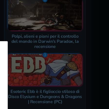
Polpi, alieni e piani per il controllo
del mondo in Darwin’s Paradox, la
recensione
Esoteric Ebb è il figlioccio stiloso di
Disco Elysium e Dungeons & Dragons
| Recensione (PC)