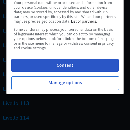
Livello 106
Your personal data will be processed and information from
your device (cookies, unique identifiers, and other device
data) may be stored by, accessed by and shared with 319
Livello 107
partners, or used specifically by this site. We and our partners
may use precise geolocation data.
List of partners.
Some vendors may process your personal data on the basis
Livello 108
of legitimate interest, which you can object to by managing
your options below. Look for a link at the bottom of this page
or in the site menu to manage or withdraw consent in privacy
Livello 109
and cookie settings.
Livello 110
Consent
Livello 111
Manage options
Livello 112
Livello 113
Livello 114