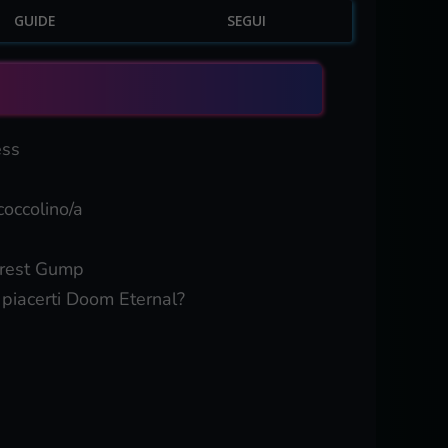
GUIDE
SEGUI
ess
occolino/a
rrest Gump
piacerti Doom Eternal?