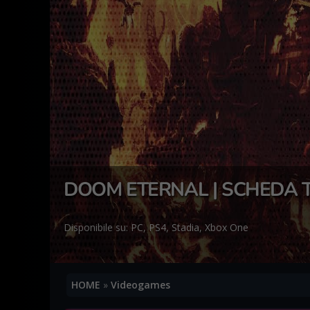
DOOM ETERNAL | SCHEDA 
Disponibile su:
PC
,
PS4
,
Stadia
,
Xbox One
HOME
»
Videogames