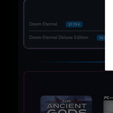
Doom Eternal
37.79 €
Doom Eternal Deluxe Edition
56.99 €