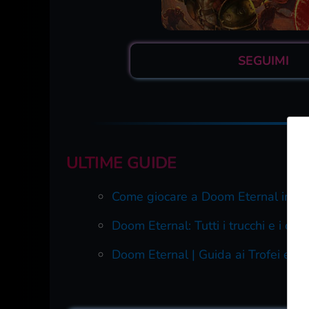
SEGUIMI
ULTIME GUIDE
Come giocare a Doom Eternal in te
Doom Eternal: Tutti i trucchi e i codi
Doom Eternal | Guida ai Trofei e Obi