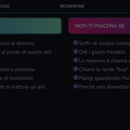
ICOLI
RECENSIONE
NON TI PIACERÀ SE
secca di demoni
Soffri di motion sickn
 al posto di quello del
Odi i giochi frenetici
La mamma ti chiama c
nchi e piastrine
Chiami le ferite "bua"
 di incontrarti
Piangi guardando Fo
 si frattura gli arti
Perché non dovrebbe 