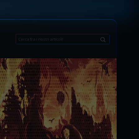
Search
for: