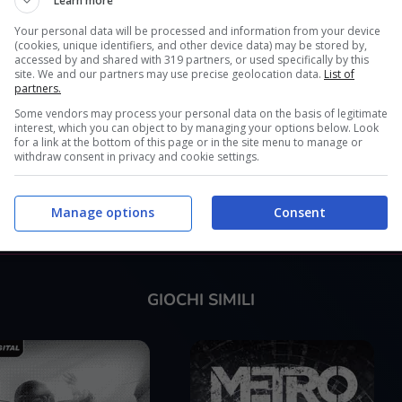
Learn more
DOVE ACQUISTARLO?
Your personal data will be processed and information from your device
(cookies, unique identifiers, and other device data) may be stored by,
accessed by and shared with 319 partners, or used specifically by this
site. We and our partners may use precise geolocation data.
List of
partners.
Some vendors may process your personal data on the basis of legitimate
interest, which you can object to by managing your options below. Look
for a link at the bottom of this page or in the site menu to manage or
withdraw consent in privacy and cookie settings.
Manage options
Consent
GIOCHI SIMILI