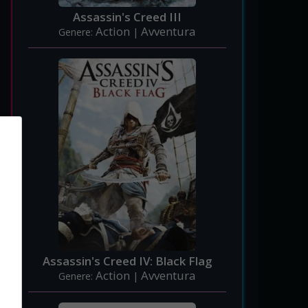
Assassin's Creed III
Action
Avventura
Genere:
|
Assassin's Creed IV: Black Flag
Action
Avventura
Genere:
|