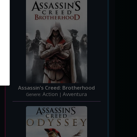
Assassin's Creed: Brotherhood
Action
Avventura
Genere:
|