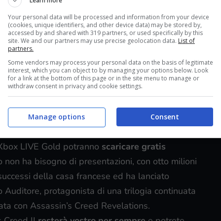
Learn more
Your personal data will be processed and information from your device
(cookies, unique identifiers, and other device data) may be stored by,
accessed by and shared with 319 partners, or used specifically by this
site. We and our partners may use precise geolocation data.
List of
partners.
Some vendors may process your personal data on the basis of legitimate
interest, which you can object to by managing your options below. Look
for a link at the bottom of this page or in the site menu to manage or
withdraw consent in privacy and cookie settings.
Manage options
Consent
ti Xbox LIVE Gold potranno
scaricare gratis
o non ha bisogno di presentazioni, con otto milioni
uccessi della casa francese ed ha lanciato
io Auditore, protagonista di una trilogia continuata
ata con Assassin’s Creed Revelations.
s Creed II
resterà vostro per sempre
e potrete