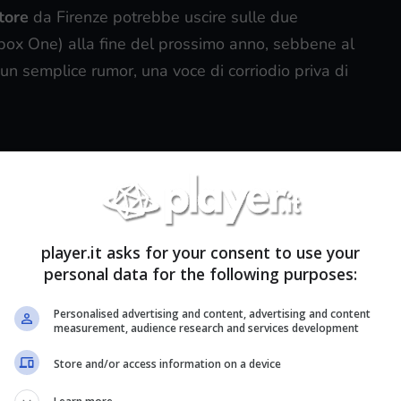
tore
da Firenze potrebbe uscire sulle due
box One) alla fine del prossimo anno, sebbene al
un semplice rumor, una voce di corriodio priva di
gratis su Xbox LIVE
 Player.it
 il secondo gioco gratuito della promozione
player.it asks for your consent to use your
fense The Grid Awakening (pubblicato il 2 luglio)
personal data for the following purposes:
 grande classico disponibile su Xbox LIVE a costo
Personalised advertising and content, advertising and content
measurement, audience research and services development
Store and/or access information on a device