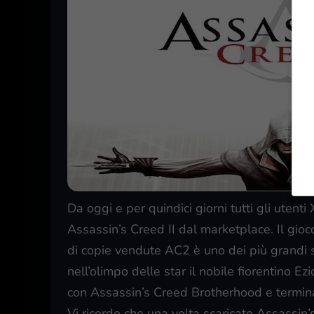
Da oggi e per quindici giorni tutti gli uten
Assassin’s Creed II dal marketplace. Il gioc
di copie vendute AC2 è uno dei più grandi s
nell’olimpo delle star il nobile fiorentino Ez
con Assassin’s Creed Brotherhood e termin
Vi ricordo che una volta scaricato Assassin’