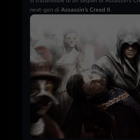
si tratterebbe di un sequel di Assassin’s C
next-gen di
Assassin’s Creed II
.