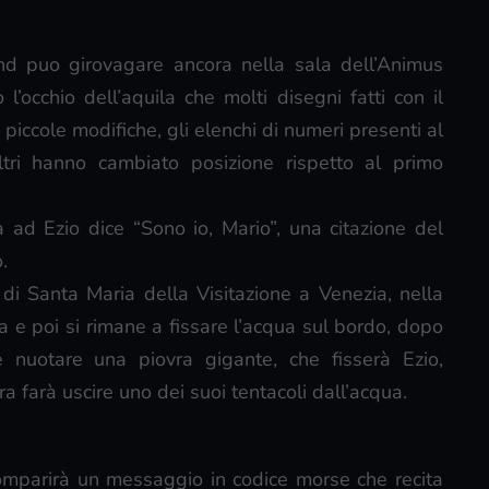
ond puo girovagare ancora nella sala dell’Animus
l’occhio dell’aquila che molti disegni fatti con il
iccole modifiche, gli elenchi di numeri presenti al
ltri hanno cambiato posizione rispetto al primo
 ad Ezio dice “Sono io, Mario”, una citazione del
.
di Santa Maria della Visitazione a Venezia, nella
va e poi si rimane a fissare l’acqua sul bordo, dopo
nuotare una piovra gigante, che fisserà Ezio,
a farà uscire uno dei suoi tentacoli dall’acqua.
 comparirà un messaggio in codice morse che recita