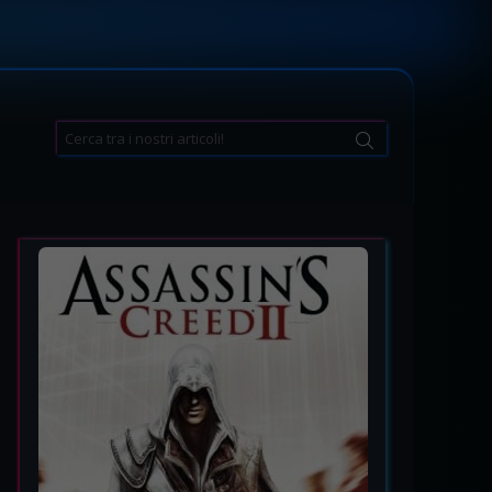
Search
for: