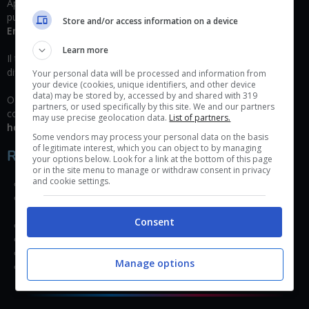
Apex Legends è uno sparatutto battle royale in squadre da tre
pubblicato da
Electronic Arts
, sviluppato da
Respawn
Store and/or access information on a device
Entertainement
inserito all’interno dell’universo di Titanlfall.
Learn more
Il titolo è uno
sparatutto
in prima persona ultra dinamico con
differenti personaggi e abilità di movimento.
Your personal data will be processed and information from
your device (cookies, unique identifiers, and other device
data) may be stored by, accessed by and shared with 319
Ogni personaggio è dotato di abilità uniche ed il titolo viene
partners, or used specifically by this site. We and our partners
costantemente aggiornato con nuovi contenuti dalla
software
may use precise geolocation data.
List of partners.
house
.
Some vendors may process your personal data on the basis
of legitimate interest, which you can object to by managing
Requisiti di sistema
your options below. Look for a link at the bottom of this page
or in the site menu to manage or withdraw consent in privacy
and cookie settings.
SO: Windows 7 a 64 bit.
CPU: Intel Core i3-6300 3.8GHz / AMD FX-4350 4.2 GHz
Processore Quad Core.
Consent
RAM: 6 GB.
GPU: NVIDIA GeForce GT 640 / Radeon HD 7730.
RAM GPU: 1 GB.
Manage options
DISCO RIGIDO: almeno 22 GB liberi.