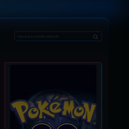
Search
for: