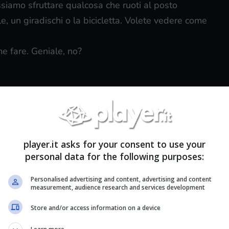
siamo sfruttare qualcosa che ruoti al posto
le, un giradischi o la bicicletta. Volete vedere come
e fare. Geniale, no?
a del gioco
–
Guida alle Uova Pokemon
–
Dove
turare Pokemon
–
Come ottenere PokeBall gratis
–
kemon Leggendari
–
Trucchi per risparmiare
player.it asks for your consent to use your
Guida: i PL massimi di ogni Pokemon
–
Guida ai
personal data for the following purposes:
e camminare per finta
–
Guida statistiche
a: Come capire quale Pokemon far Evolvere
–
Personalised advertising and content, advertising and content
measurement, audience research and services development
Store and/or access information on a device