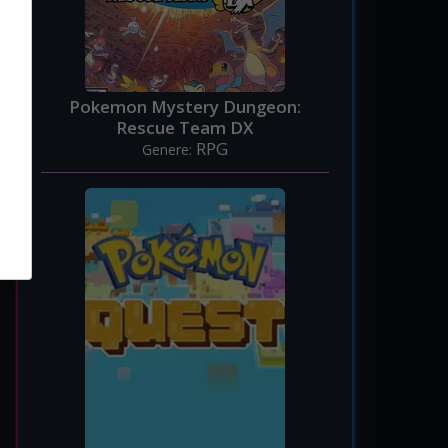
Pokemon Mystery Dungeon:
Rescue Team DX
RPG
Genere: