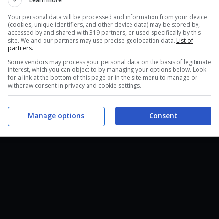
Learn more
Your personal data will be processed and information from your device
(cookies, unique identifiers, and other device data) may be stored by,
accessed by and shared with 319 partners, or used specifically by this
site. We and our partners may use precise geolocation data.
List of
partners.
Some vendors may process your personal data on the basis of legitimate
interest, which you can object to by managing your options below. Look
for a link at the bottom of this page or in the site menu to manage or
withdraw consent in privacy and cookie settings.
Manage options
Consent