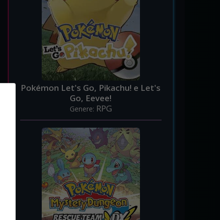
Pokémon Let's Go, Pikachu! e Let's
Go, Eevee!
RPG
Genere: