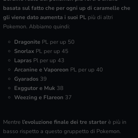
basata sul fatto che per ogni up di caramelle che
gli viene dato aumenta i suoi PL
più di altri
Pokemon.
Abbiamo quindi:
Dragonite
PL per up 50
Snorlax
PL per up 45
Lapras
Pl per up 43
Arcanine e Vaporeon
PL per up 40
Gyarados
39
Exggutor e Muk
38
Weezing e Flareon
37
Mentre
l’evoluzione finale dei tre starter
è più in
basso rispetto a questo gruppetto di Pokemon.