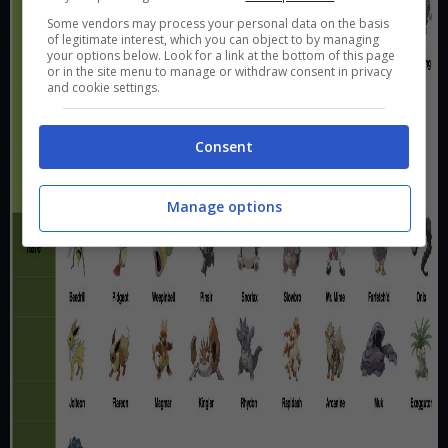
Some vendors may process your personal data on the basis
of legitimate interest, which you can object to by managing
your options below. Look for a link at the bottom of this page
or in the site menu to manage or withdraw consent in privacy
and cookie settings.
Consent
Manage options