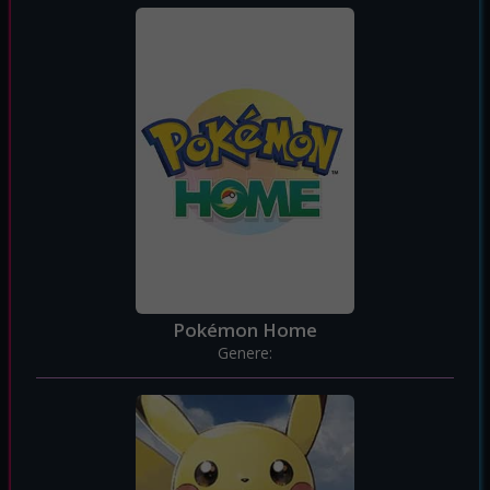
Pokémon Home
Genere: