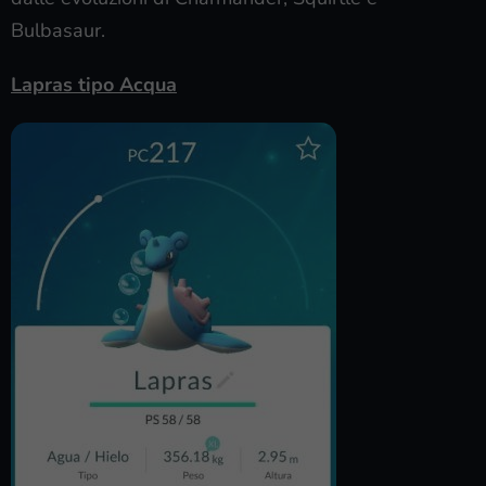
Bulbasaur.
Lapras tipo Acqua