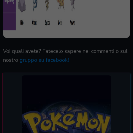
Voi quali avete? Fatecelo sapere nei commenti o sul
nostro
gruppo su facebook!