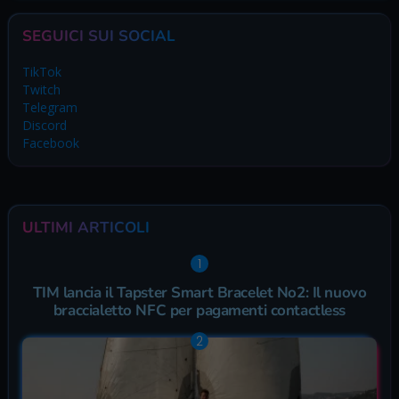
SEGUICI SUI SOCIAL
TikTok
Twitch
Telegram
Discord
Facebook
ULTIMI ARTICOLI
TIM lancia il Tapster Smart Bracelet No2: Il nuovo
braccialetto NFC per pagamenti contactless