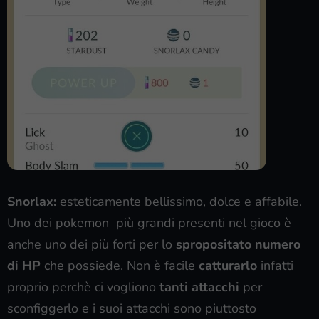
Snorlax:
esteticamente bellissimo, dolce e affabile.
Uno dei pokemon
più grandi presenti nel gioco è
anche uno dei più forti per lo
spropositato numero
di HP
che possiede. Non è facile
catturarlo
infatti
proprio perchè ci vogliono
tanti attacchi
per
sconfiggerlo e i suoi attacchi sono piuttosto