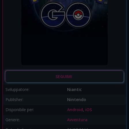
SEGUIMI
Sviluppatore:
Niantic
Publisher:
Nintendo
Disponibile per:
Android
,
iOS
Genere:
Avventura