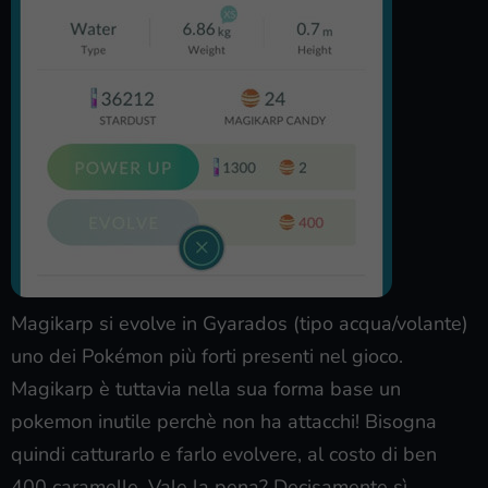
Magikarp si evolve in Gyarados (tipo acqua/volante)
uno dei Pokémon più forti presenti nel gioco.
Magikarp è tuttavia nella sua forma base un
pokemon inutile perchè non ha attacchi! Bisogna
quindi catturarlo e farlo evolvere, al costo di ben
400 caramelle. Vale la pena? Decisamente sì,