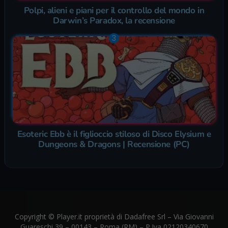
Polpi, alieni e piani per il controllo del mondo in
Darwin’s Paradox, la recensione
Esoteric Ebb è il figlioccio stiloso di Disco Elysium e
Dungeons & Dragons | Recensione (PC)
Copyright © Player.it proprietà di Dadafree Srl – Via Giovanni
Guareschi 39 – 00143 – Roma (RM) – P.Iva 02120340670