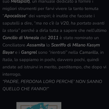
suo
Metaplot
)
, un manuale dedicato a fornire i
migliori strumenti per farvi vivere la tanto temuta
“
Apocalisse
” dei vampiri; è inutile che facciate i
saputelli a dire, “
ma no c’è la
V20
, ha portato avanti
la storia
” perché a dirla tutta a sapere che nell’ultimo
Concilio di Venezia
del
2011
è stato nominato un
Conciliatore
Assamita
lo
Sceriffo
di
Milano
Kasym
Bayar
e i
Gangrel
sono
“rientrati”
nella
Camarilla
, in
Italia
, lo sappiamo in pochi, davvero pochi, quindi
andate ad istruirvi in merito, perditempo, che dopo vi
interrogo.
“PADRE, PERDONA LORO PERCHE’ NON SANNO
QUELLO CHE FANNO!”