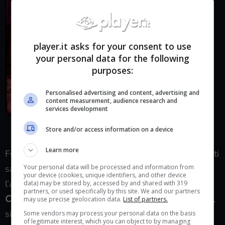
player.it asks for your consent to use
your personal data for the following
purposes:
Personalised advertising and content, advertising and
content measurement, audience research and
services development
Caino che commette il primo
Store and/or access information on a device
omicidio
Learn more
Fui anche sorpreso da come interi capitoli erano stati
Your personal data will be processed and information from
sapientemente dedicati a tale aspetto e in cui
your device (cookies, unique identifiers, and other device
l’analisi delle varie generazioni di cainiti, i “
nipoti
” di
data) may be stored by, accessed by and shared with 319
partners, or used specifically by this site. We and our partners
Caino
,
si mescolavano ad aneddoti di storici e mitici,
may use precise geolocation data.
List of partners.
sino a creare una leggenda vissuta attraverso i
Some vendors may process your personal data on the basis
of legitimate interest, which you can object to by managing