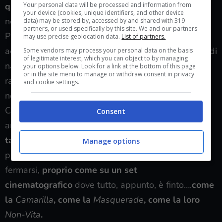
Your personal data will be processed and information from
qualunque
, peraltro di un clan differente,
Ventrue
your device (cookies, unique identifiers, and other device
non
Toreador
.
data) may be stored by, accessed by and shared with 319
partners, or used specifically by this site. We and our partners
Perfino il punto dove doveva fermarsi
Duke
è
may use precise geolocation data.
List of partners.
accuratamente preparato ed indicato con un pezzo di
Some vendors may process your personal data on the basis
of legitimate interest, which you can object to by managing
nastro adesivo, lo stesso nastro che
Tom
nel suo
your options below. Look for a link at the bottom of this page
or in the site menu to manage or withdraw consent in privacy
racconto nota (
Notte Brava a Las Vegas)
ma di cui
and cookie settings.
non ne comprende il senso.
Capite quanto
cazzo
sia paranoica la
Camarilla
? E’
Consent
arrivata ad architettare una sceneggiata con
cosi
tanti dettagli, da necessitare un copione
che
Manage options
preveda persino segni per terra dove
fermarsi,
proprio come su un set
cinematografico
dove tutto, appunto, è finto….
come
la
Camarilla
, come la
Masquerade
, come la loro
Non-Vita
.