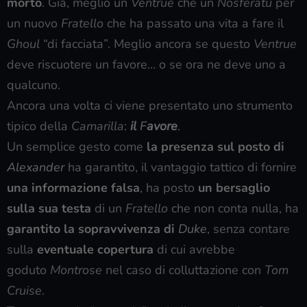
morto
. Già, meglio un
Ventrue
che un
Nosferatu
per
un nuovo
Fratello
che ha passato una vita a fare il
Ghoul
“di facciata”. Meglio ancora se questo
Ventrue
deve riscuotere un favore… o se ora ne deve uno a
qualcuno.
Ancora una volta ci viene presentato uno strumento
tipico della
Camarilla
:
il
F
avore
.
Un semplice gesto come
la presenza sul posto di
Alexander
ha garantito, il vantaggio tattico di fornire
una informazione falsa
, ha posto
un bersaglio
sulla sua testa
di un
Fratello
che non conta nulla, ha
garantito la sopravvivenza di
Duke
, senza contare
sulla
eventuale copertura
di cui avrebbe
goduto
Montrose
nel caso di colluttazione con
Tom
Cruise
.