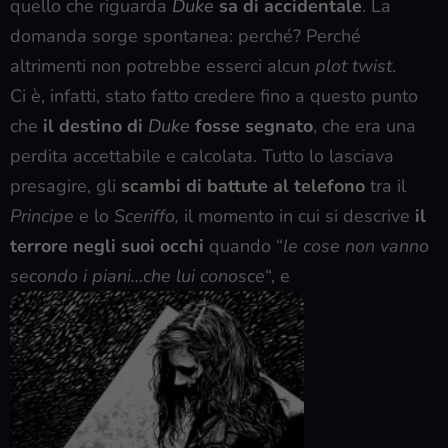
quello che riguarda
Duke
sa di accidentale
. La
domanda sorge spontanea: perché? Perché
altrimenti non potrebbe esserci alcun
plot twist
.
Ci è, infatti, stato fatto credere fino a questo punto
che
il destino di
Duke
fosse segnato
, che era una
perdita accettabile e calcolata. Tutto lo lasciava
presagire, gli
scambi di battute al telefono
tra il
Principe
e lo
Sceriffo,
il momento in cui si descrive
il
terrore negli suoi occhi
quando “
le cose non vanno
secondo i piani…che lui conosce
“, e