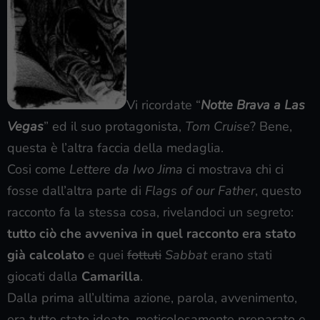
Vi ricordate “
Notte Brava a Las
Vegas
” ed il suo protagonista,
Tom Cruise
? Bene,
questa è l’altra faccia della medaglia.
Cosi come
Lettere da Iwo Jima
ci mostrava chi ci
fosse dall’altra parte di
Flags of our Father
, questo
racconto fa la stessa cosa, rivelandoci un segreto:
tutto ciò che avveniva in quel racconto era stato
già calcolato
e quei
fottuti
Sabbat
erano stati
giocati dalla
Camarilla
.
Dalla prima all’ultima azione, parola, avvenimento,
era tutto stato ideato, meticolosamente preparato e