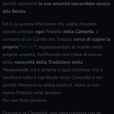
perché altrimenti
la sua umanità lascerebbe spazio
alla Bestia
.
Ed è su questa riflessione che voglio chiudere
questo articolo:
ogni
Fratello
della
Camarila
,
a
contrario di un
Cainita
del
Sabbat,
cerca di sopire la
propria “
Bestia
“
, aggrappandosi al ricordo della
propria umanità, fortificando cosi l’idea di massa
della
necessità della Tradizione della
Masquerade
,
ed è proprio in quel bicchiere che è
racchiuso tutto il significato della
Camarilla
e del
perché
Montrose
lo abbia posto li, vicino al suo
nuovo
Fratello
nelle tenebre.
Per non farlo perdere.
Questa è la
Camarilla
: una lotta continua con se