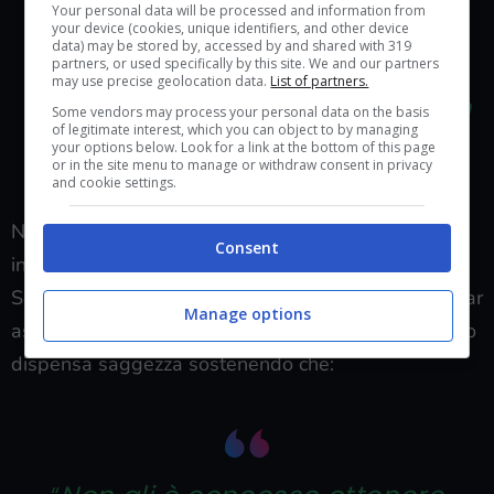
di cui ci si nutre. Proibire di
Your personal data will be processed and information from
your device (cookies, unique identifiers, and other device
nutrirsi da coloro che si amano
data) may be stored by, accessed by and shared with 319
partners, or used specifically by this site. We and our partners
serve solo a insegnare che i
may use precise geolocation data.
List of partners.
mortali che fungono da cibo non
Some vendors may process your personal data on the basis
of legitimate interest, which you can object to by managing
servono a nulla
“.
your options below. Look for a link at the bottom of this page
or in the site menu to manage or withdraw consent in privacy
and cookie settings.
Non vi ho convinto? Proviamo con un secondo
Consent
insegnamento.
Sempre “
l’Estraneo
“, ora furibondo, chiede perché far
Manage options
assistere un mortale a un Abbraccio.
Duma
di nuovo
dispensa saggezza sostenendo che: