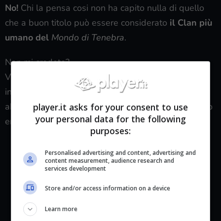
No!
Chi la pensa cosi non ha capito nulla di quello
che a buon titolo può essere considerato
il Clan più
umano del
Mondo di Tenebra
.
Non mi credete?
Ve lo faccio raccontare dalle parole di
Duma
che,
interrogato da “
L’Estraneo
” esterrefatto sul perché
abbia fatto nutrire il nuovo Abbracciato da qualcuno
player.it asks for your consent to use
your personal data for the following
emozionalmente vicino a lui, risponde:
purposes:
Personalised advertising and content, advertising and
content measurement, audience research and
services development
“
Nutrirsi per la prima volta di
Store and/or access information on a device
qualcuno che si ama serve a
imparare il rispetto per i mortali
Learn more