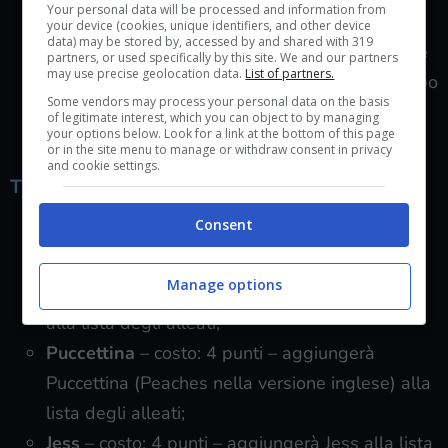
Your personal data will be processed and information from
nella ruota delle armi;
your device (cookies, unique identifiers, and other device
data) may be stored by, accessed by and shared with 319
Collezionista di Armi
– costo: 9 punti – Potrete
partners, or used specifically by this site. We and our partners
may use precise geolocation data.
List of partners.
portare con voi una quarta arma di qualsiasi tipo
Some vendors may process your personal data on the basis
nella ruota delle tue armi (richiede il perk
of legitimate interest, which you can object to by managing
your options below. Look for a link at the bottom of this page
precedente);
or in the site menu to manage or withdraw consent in privacy
and cookie settings.
Tutte le abilità della categoria Leader in Far Cry 5
Consent
Boomer
– costo: 4 punti – aggiungerà Boomer
alla lista degli alleati;
Manage options
Sharky
– costo: 4 punti – aggiungerà Sharky
alla lista degli alleati;
Puccettina
– costo: 4 punti – aggiungerà
Puccettina (Peaches nella versione inglese) alla
lista degli alleati;
Jess
– costo: 4 punti – aggiungerà Jess alla lista