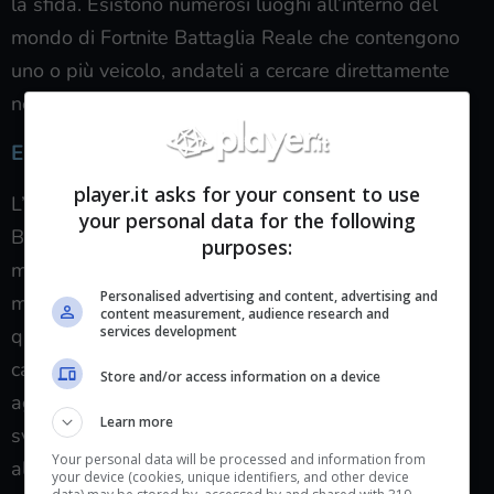
la sfida. Esistono numerosi luoghi all’interno del
mondo di Fortnite Battaglia Reale che contengono
uno o più veicolo, andateli a cercare direttamente
nelle nostre guide passate per scoprirli!
Elimina nemici nel quartiere o in lande letali.
player.it asks for your consent to use
L’ultima missione i questa settimana di Fortnite
your personal data for the following
Battaglia Reale chiede al giocatore di fare una
purposes:
mattanza all’interno di due specifiche location del
Personalised advertising and content, advertising and
mondo di gioco: il quartiere e lande letali. Il
content measurement, audience research and
services development
quartiere, nello specifico, è una location in perenne
cambiamento che potrebbe adattarsi malamente
Store and/or access information on a device
agli stili di gioco di alcuni giocatori, donando loro
Learn more
svantaggi importanti e dando invece vantaggi ad
Your personal data will be processed and information from
altri; per questo motivo consigliamo il
your device (cookies, unique identifiers, and other device