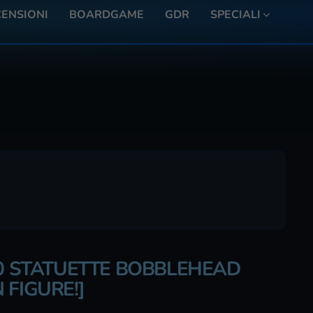
ENSIONI
BOARDGAME
GDR
SPECIALI
20 STATUETTE BOBBLEHEAD
 FIGURE!]