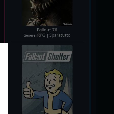
Fallout 76
RPG
Sparatutto
Genere:
|