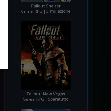
Fallout Shelter
RPG
Simulazione
Genere:
|
Fallout: New Vegas
RPG
Sparatutto
Genere:
|