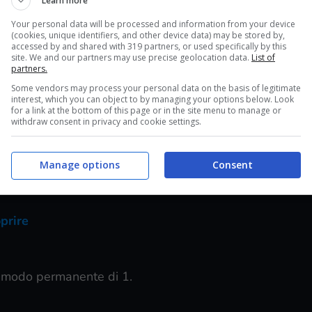
Learn more
 punti aggiuntivi alle statistiche di base
e
Your personal data will be processed and information from your device
(cookies, unique identifiers, and other device data) may be stored by,
iendo delle Action Figure
! La raccolta dei
accessed by and shared with 319 partners, or used specifically by this
site. We and our partners may use precise geolocation data.
List of
 anche in questo quarto capitolo ma come al
partners.
ste da occhi indiscreti
nell’immenso mondo di
Some vendors may process your personal data on the basis of legitimate
interest, which you can object to by managing your options below. Look
coprirete dove trovare e come raggiungere ogni
for a link at the bottom of this page or in the site menu to manage or
kill, sfoggiando le simpatiche action figure nelle
withdraw consent in privacy and cookie settings.
Manage options
Consent
emente i luoghi di ogni statuetta guardate la
prire
n modo permanente di 1.