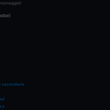
ersonaggio!
atori
 e secondarie
ead
ca