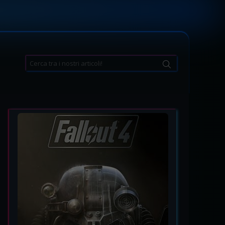
Search
for: