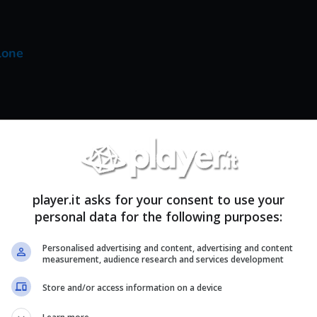
rlone
lout 4
player.it asks for your consent to use your
ogmeat
personal data for the following purposes:
duti
Personalised advertising and content, advertising and content
measurement, audience research and services development
Store and/or access information on a device
Contaminata
? I punti abilità non bastano mai?