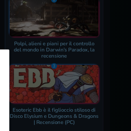
Polpi, alieni e piani per il controllo
del mondo in Darwin’s Paradox, la
recensione
Esoteric Ebb è il figlioccio stiloso di
Disco Elysium e Dungeons & Dragons
| Recensione (PC)