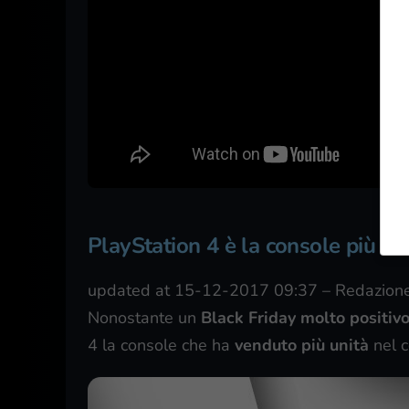
PlayStation 4 è la console più 
updated at 15-12-2017 09:37
–
Redazione
Nonostante un
Black Friday molto positi
4
la console che ha
venduto più unità
nel c