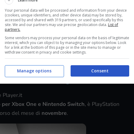
Learn more
Your personal data will be processed and information from your device
(cookies, unique identifiers, and other device data) may be stored by,
accessed by and shared with 319 partners, or used specifically by this
site. We and our partners may use precise geolocation data.
List of
partners.
Some vendors may process your personal data on the basis of legitimate
interest, which you can object to by managing your options below. Look
for a link at the bottom of this page or in the site menu to manage or
withdraw consent in privacy and cookie settings.
Manage options
Consent
venduta a novembre negli USA
 Player.it
vo per Xbox One e Nintendo Switch
, è PlayStation
orso del mese di
novembre
.