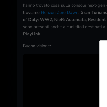
hanno trovato cosa sulla console next-gen
troviamo
Horizon Zero Dawn
,
Gran Turismo 
of Duty: WW2, NieR: Automata, Resident 
sono presenti anche alcuni titoli destinati a
PlayLink
.
Buona visione: