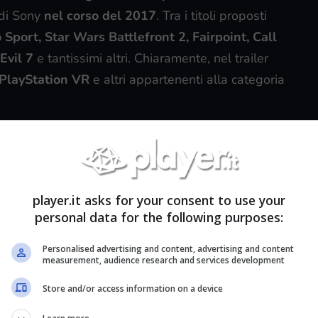
 di Sony
nel corso del 2017
. Tra i titoli proposti
Sport, Star Wars Battlefront 2, Fairpoint, Call
Evil 7
e tantissimi altri. Chiaramente, nel trailer
PlayStation VR
e altri appartenenti alla categoria
player.it asks for your consent to use your
personal data for the following purposes:
Personalised advertising and content, advertising and content
measurement, audience research and services development
Store and/or access information on a device