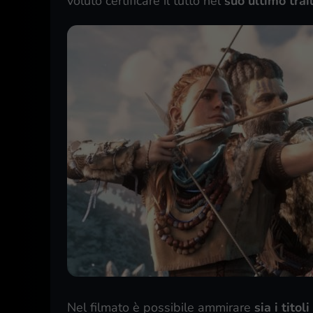
voluto certificare il tutto nel
suo ultimo trai
Nel filmato è possibile ammirare
sia i titol