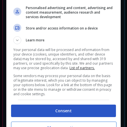
Personalised advertising and content, advertising and
content measurement, audience research and
services development
Store and/or access information on a device
Learn more
Your personal data will be processed and information from
Daymare 1994: Sandcastle
your device (cookies, unique identifiers, and other device
Horror
data) may be stored by, accessed by and shared with 319
Genere:
partners, or used specifically by this site. We and our partners
may use precise geolocation data.
List of partners.
Some vendors may process your personal data on the basis
of legitimate interest, which you can object to by managing
your options below. Look for a link at the bottom of this page
or in the site menu to manage or withdraw consent in privacy
and cookie settings.
Consent