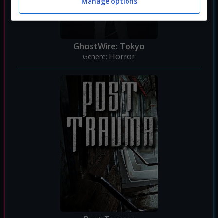
Manage options
GhostWire: Tokyo
Horror
Genere: