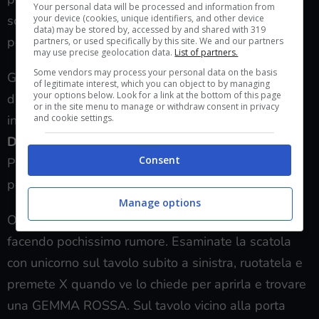
Your personal data will be processed and information from
your device (cookies, unique identifiers, and other device
sopra ai suoi tasti, occhio perché suonerá. Entrate
data) may be stored by, accessed by and shared with 319
poi nella porta di destra e chiudetela.
partners, or used specifically by this site. We and our partners
may use precise geolocation data.
List of partners.
Some vendors may process your personal data on the basis
Giunti alla Galleria, raccogliete altre 6 MUNIZIONI
of legitimate interest, which you can object to by managing
your options below. Look for a link at the bottom of this page
dal piccolo tavolo e poi esaminate il camice
or in the site menu to manage or withdraw consent in privacy
and cookie settings.
insanguinato appeso a sinistra per trovare il
DOCUMENTO – Bigliettino Piegato
. C’è anche una
Consent
PIANTA VERDE sul tavolo a destra (ricordate che
potete combinarle).
Manage options
Ora entrate nell’Ufficio del Presidente, sempre
facendo pochissimo rumore. Esaminate la scatola
con unicorno sul tavolo subito a sinistra, ruotatela e
premete X quando ve lo chiede per aprirla e trovare
una GEMMA ROSSA. Sul tavolo vicino alla porta