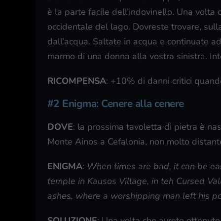
è la parte facile dell’indovinello. Una volta c
occidentale del lago. Dovreste trovare, sul
dall’acqua. Saltate in acqua e continuate a
marmo di una donna alla vostra sinistra. Int
RICOMPENSA
: +10% di danni critici quand
#2 Enigma: Cenere alla cenere
DOVE
: la prossima tavoletta di pietra è na
Monte Ainos a Cefalonia, non molto distante 
ENIGMA
:
When times are bad, it can be ea
temple in Kausos Village, in teh Cursed Vall
ashes, where a worshipping man left his pos
SOLUZIONE
: Una volta che avrete ottenuto 