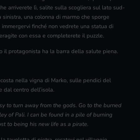
he arriverete lì, salite sulla scogliera sul lato sud-
la sinistra, una colonna di marmo che sporge
d immergervi finché non vedrete una statua di
eragite con essa e completerete il puzzle.
o il protagonista ha la barra della salute piena.
scosta nella vigna di Marko, sulle pendici del
dal centro dell’isola.
sy to turn away from the gods. Go to the burned
ey of Pali. I can be found in a pile of burning
t to being his new life as a pirate.
la tavoletta di pietra, recatevi nel villaggio