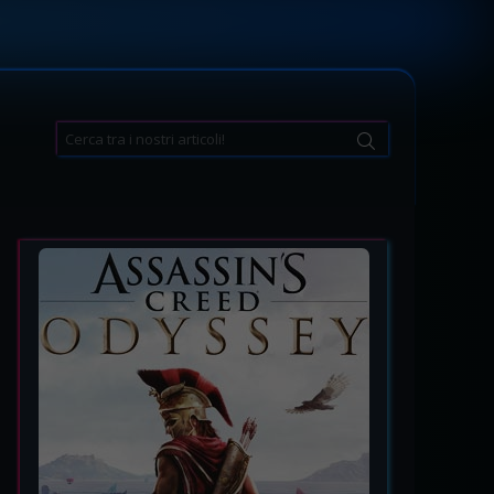
Search
for: