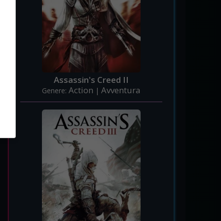
Assassin's Creed II
Action
Avventura
Genere:
|