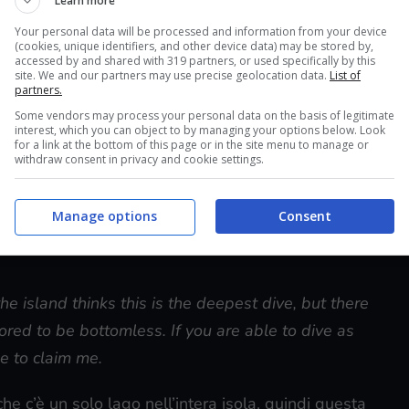
Learn more
Your personal data will be processed and information from your device
 gli Ainigmata Ostraka presenti a
(cookies, unique identifiers, and other device data) may be stored by,
accessed by and shared with 319 partners, or used specifically by this
site. We and our partners may use precise geolocation data.
List of
partners.
Ainigmata Ostraka.
Some vendors may process your personal data on the basis of legitimate
interest, which you can object to by managing your options below. Look
for a link at the bottom of this page or in the site menu to manage or
withdraw consent in privacy and cookie settings.
a di una lapide nella grotta di Melissani, che si
Manage options
Consent
ia. Nel lago sotterraneo all’interno della grotta
e island thinks this is the deepest dive, but there
mored to be bottomless. If you are able to dive as
e to claim me.
he c’è un solo lago nell’intera isola, quindi questa