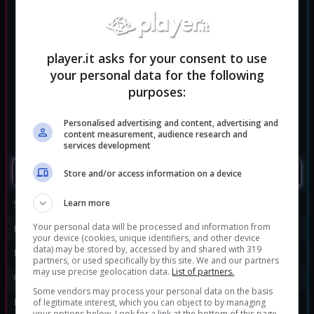
player.it asks for your consent to use
your personal data for the following
purposes:
Personalised advertising and content, advertising and
content measurement, audience research and
services development
SEGUIMI
Store and/or access information on a device
Learn more
Sviluppatore:
Ubisoft Quebec
Your personal data will be processed and information from
Publisher:
Ubisoft
your device (cookies, unique identifiers, and other device
data) may be stored by, accessed by and shared with 319
Disponibile per:
PC
,
PS4
,
Stadia
,
Xbox One
partners, or used specifically by this site. We and our partners
may use precise geolocation data.
List of partners.
Genere:
Action
|
Avventura
Some vendors may process your personal data on the basis
Data di rilascio:
05/10/2018
of legitimate interest, which you can object to by managing
your options below. Look for a link at the bottom of this page