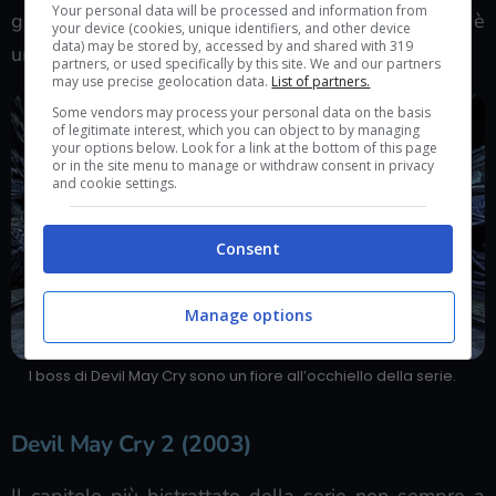
Your personal data will be processed and information from
gotico-dark che nel quarto capitolo della serie si è
your device (cookies, unique identifiers, and other device
data) may be stored by, accessed by and shared with 319
un po’ persa.
partners, or used specifically by this site. We and our partners
may use precise geolocation data.
List of partners.
Some vendors may process your personal data on the basis
of legitimate interest, which you can object to by managing
your options below. Look for a link at the bottom of this page
or in the site menu to manage or withdraw consent in privacy
and cookie settings.
Consent
Manage options
I boss di Devil May Cry sono un fiore all’occhiello della serie.
Devil May Cry 2 (2003)
Il capitolo più bistrattato della serie non sempre a