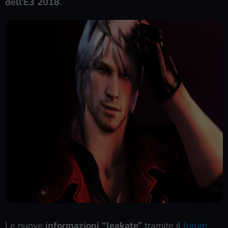
dell’E3 2018
.
Le nuove
informazioni “leakate”
tramite il
forum