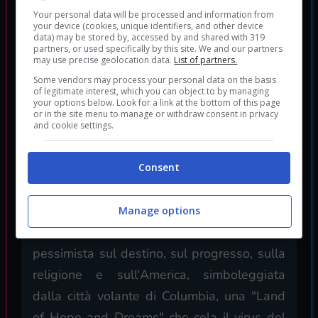
Your personal data will be processed and information from
personaggi. Booker ed Elizabeth sono due
your device (cookies, unique identifiers, and other device
data) may be stored by, accessed by and shared with 319
protagonisti meravigliosi, con una loro
partners, or used specifically by this site. We and our partners
precisa dimensione umana cesellata con
may use precise geolocation data.
List of partners.
Some vendors may process your personal data on the basis
mano ferma per farci entrare nella parte e
of legitimate interest, which you can object to by managing
soprattutto uniti da un legame stratificato,
your options below. Look for a link at the bottom of this page
or in the site menu to manage or withdraw consent in privacy
in grado di sorprendere costantemente il
and cookie settings.
giocatore man-mano che la storia
prosegue.
Consent
Infine è bene dirlo: in Bioshock Infinite certe
scene fanno soffrire.
Manage options
E' una storia malinconica, una storia
pessimista sul destino, sul progresso, sulla
religione e sull'America, simboleggiata
dalla città volante di Columbia, una "Land
of Hope and Dreams" che cela il virus del