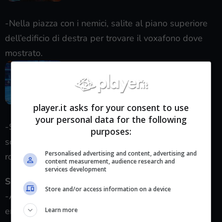
-Nella piazza con i nemici, salite al piano superiore
dell’edificio di destra per trovare il voxafono dove
mostrato.
player.it asks for your consent to use
your personal data for the following
-Salite in cima con la Skyline e prima di salire le
purposes:
scale, scendete e guardate nel retro della navetta
Personalised advertising and content, advertising and
rossa.
content measurement, audience research and
services development
SEZIONE 9 – SALA DEGLI EROI
Store and/or access information on a device
-Appena entrati andate nel corridoio a sinistra ed
entrate nella porta per trovare il voxofono su una
Learn more