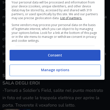
scrivania.
Your personal data will be processed and information from
your device (cookies, unique identifiers, and other device
-Giunti nell’ala della storia del Profeta, quando la
data) may be stored by, accessed by and shared with 319
partners, or used specifically by this site. We and our partners
moglie viene assassinata, guardate sulla sedia nella
may use precise geolocation data.
List of partners.
stanza a destra.
Some vendors may process your personal data on the basis
of legitimate interest, which you can object to by managing
-Arrivati nell’area in cui dovrete battervi con Slate,
your options below. Look for a link at the bottom of this page
or in the site menu to manage or withdraw consent in privacy
che da una balconata vi lancerà le trappole
and cookie settings.
elettriche, entrate nella porta in basso a sinistra che
in precedenza era chiusa. Troverete il voxafono sulla
Consent
scrivania.
Manage options
SEZIONE 10 – RITORNO ALLA PIAZZA DELLA
SALA DEGLI EROI
-Tornati a Soldier’s Field, salite nel punto mostrato
in foto ed usate la trappola elettrica per aprire la
porta. Troverete il voxafono sul letto.