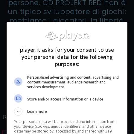
persone. CD PROJEKT RED non è
un tipico sviluppatore di giochi:
mettiamo i giocatori, la libertà
creativa e i giochi di qualità al
di sopra degli affari. Questi
ragazzi non solo condividono
player.it asks for your consent to use
questo approccio, ma, proprio
your personal data for the following
come il resto del team, pensano
purposes:
che questo atteggiamento sia
Personalised advertising and content, advertising and
essenziale per creare
content measurement, audience research and
services development
videogiochi epici.”
Store and/or access information on a device
Learn more
Restate sintonizzati per ulteriori news in merito.
Your personal data will be processed and information from
your device (cookies, unique identifiers, and other device
data) may be stored by, accessed by and shared with 319