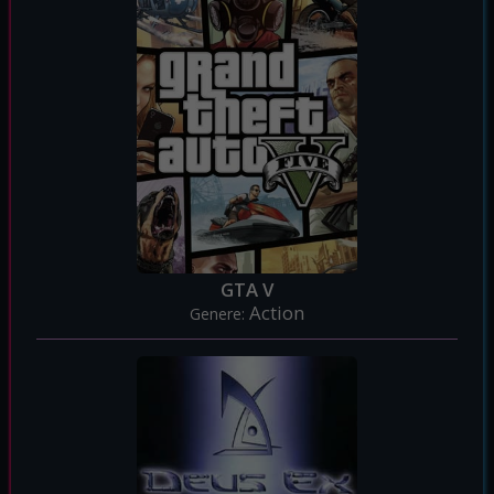
GTA V
Action
Genere: