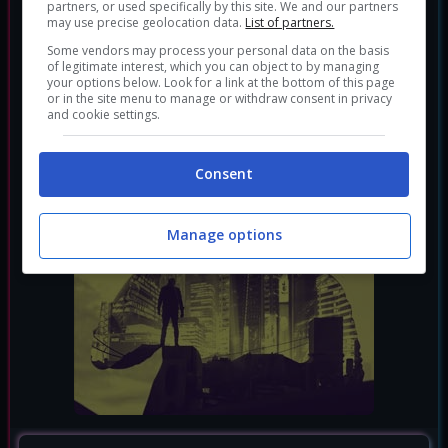
partners, or used specifically by this site. We and our partners
may use precise geolocation data.
List of partners.
Some vendors may process your personal data on the basis
of legitimate interest, which you can object to by managing
your options below. Look for a link at the bottom of this page
or in the site menu to manage or withdraw consent in privacy
and cookie settings.
Consent
Manage options