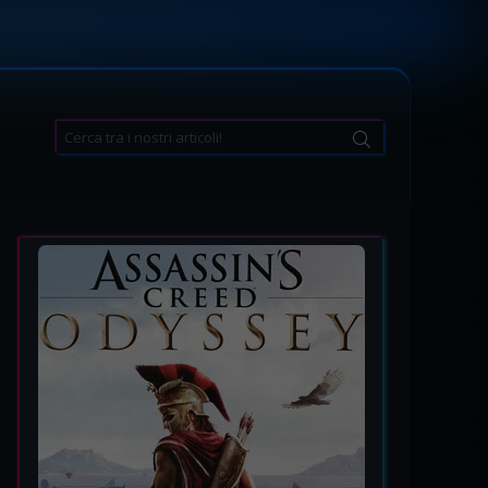
Search
for: