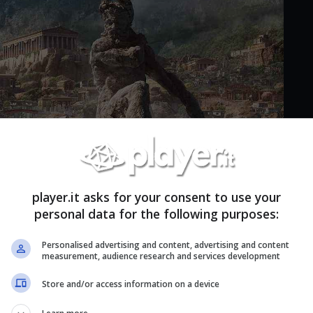
player.it asks for your consent to use your
personal data for the following purposes:
Personalised advertising and content, advertising and content
 lezione di storia antica.
measurement, audience research and services development
corso, c’è una premessa da fare. Sappiamo bene
Store and/or access information on a device
ltimi anni (soprattutto negli ultimi due episodi),