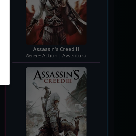
Assassin's Creed II
Action
Avventura
Genere:
|