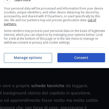
Learn more
” di Ezio Auditore da Firenze siano ancora
Your personal data will be processed and information from your device
 ha sempre mantenuto inalterato nei suoi vari
(cookies, unique identifiers, and other device data) may be stored by,
accessed by and shared with 319 partners, or used specifically by this
site. We and our partners may use precise geolocation data.
List of
partners.
to
, della Francia della
Rivoluzione Francese
,
Some vendors may process your personal data on the basis of legitimate
interest, which you can object to by managing your options below. Look
za, dei Caraibi dell’epoca dei pirati e via
for a link at the bottom of this page or in the site menu to manage or
withdraw consent in privacy and cookie settings.
i avevano sempre l’occasione di interagire,
sonaggi storici realmente esistiti. Tutto questo
Manage options
Consent
e ci si trovava ad esplorare, o gli stessi
minimi particolari e vero fiore all’occhiello del
e vere e proprie
schede tecniche
da leggere,
l background storico del capitolo in questione.
gioco ed apprendimento fosse molto ma molto sottile.
 leggere che, per forza di cose, spezzavano il