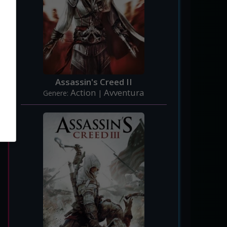
Assassin's Creed II
Action
Avventura
Genere:
|