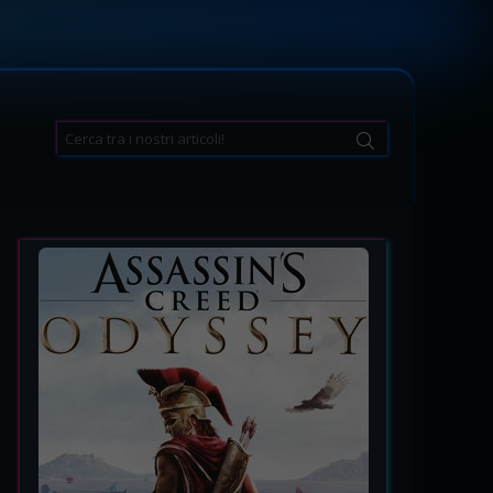
Search
for: