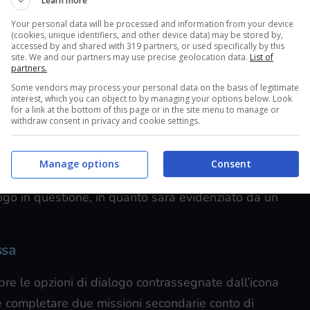
Learn more
side quest di cui vi stiamo parlando. In ogni caso,
Your personal data will be processed and information from your device
o da qualcuno. Fatto questo, non appena sarete
(cookies, unique identifiers, and other device data) may be stored by,
accessed by and shared with 319 partners, or used specifically by this
Continuate a scegliere le linee di dialogo con
site. We and our partners may use precise geolocation data.
List of
partners.
Some vendors may process your personal data on the basis of legitimate
interest, which you can object to by managing your options below. Look
for a link at the bottom of this page or in the site menu to manage or
withdraw consent in privacy and cookie settings.
ando raggiungerete
Megaris
, un luogo che sarete
ella trama principale del gioco (ci arriverete subito
Manage options
Consent
dessa si troverà nella fattoria situata ad est di
uogo in questione, in quanto sarà evidenziato da un
ssa
mpre le opzioni di dialogo contrassegnate dall’icona
te completare due missioni secondarie conto di