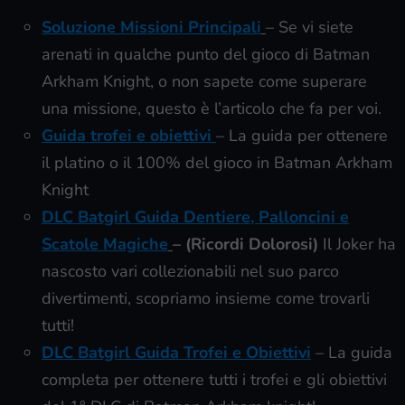
Soluzione Missioni Principali
– Se vi siete
arenati in qualche punto del gioco di Batman
Arkham Knight, o non sapete come superare
una missione, questo è l’articolo che fa per voi.
Guida trofei e obiettivi
– La guida per ottenere
il platino o il 100% del gioco in Batman Arkham
Knight
DLC Batgirl Guida Dentiere, Palloncini e
Scatole Magiche
– (Ricordi Dolorosi)
Il Joker ha
nascosto vari collezionabili nel suo parco
divertimenti, scopriamo insieme come trovarli
tutti!
DLC Batgirl Guida Trofei e Obiettivi
– La guida
completa per ottenere tutti i trofei e gli obiettivi