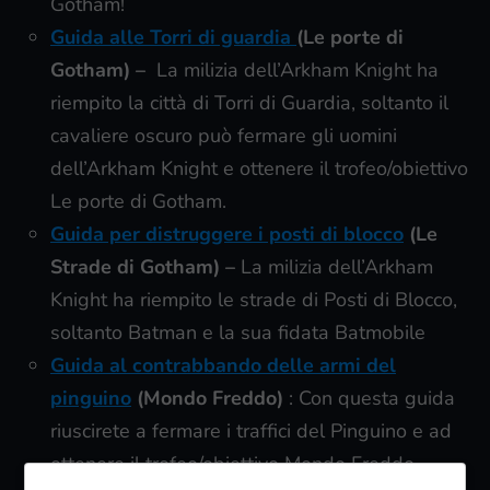
Gotham!
Guida alle Torri di guardia
(Le porte di
Gotham) –
La milizia dell’Arkham Knight ha
riempito la città di Torri di Guardia, soltanto il
cavaliere oscuro può fermare gli uomini
dell’Arkham Knight e ottenere il trofeo/obiettivo
Le porte di Gotham.
Guida per distruggere i posti di blocco
(Le
Strade di Gotham) –
La milizia dell’Arkham
Knight ha riempito le strade di Posti di Blocco,
soltanto Batman e la sua fidata Batmobile
Guida al contrabbando delle armi del
pinguino
(Mondo Freddo)
: Con questa guida
riuscirete a fermare i traffici del Pinguino e ad
ottenere il trofeo/obiettivo Mondo Freddo.