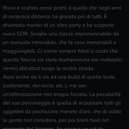
Risso è scafato come pochi: è quello che negli anni
di reciproca distanza ha giocato più di tutti. È
diventato master di un altro party e ha scoperto
nuovi GDR. Sceglie una classe impronunciabile da
un manuale introvabile, che fa cose inenarrabili e
irraggiungibili. Ci siamo sempre fidati e credo che
questa fiducia sia stata ricompensata dai molteplici
nemici abbattuti lungo la nostra strada.
Aure anche da il via ad una build di quelle toste
(rodomonte, derviscio, etc..), ma con
un’ottimizzazione non troppo forzata. La peculiarità
del suo personaggio è quella di acquistare tutti gli
oggettini da pochissime monete d’oro, che di solito
la gente non considera, per poi tirarli fuori nel
momento del bisogno. Se serviva un set da