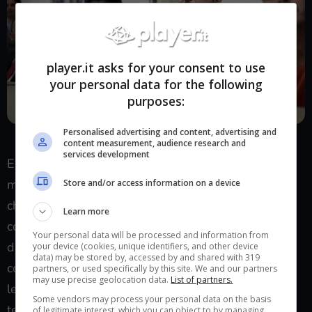
player.it asks for your consent to use
your personal data for the following
purposes:
Personalised advertising and content, advertising and
quando il party inizia così, non è un buon segno
content measurement, audience research and
services development
E noi ci troviamo lì, a marcire nelle celle da mesi e
mesi, per l’editto di Re Goros: un pallone gonfiato
Store and/or access information on a device
che ha instaurato un regno legale-buono nel
Learn more
continente, estirpando tutte le creature malvagie
Your personal data will be processed and information from
dalla terra. Addio goblin, coboldi, orchi, gnoll e
your device (cookies, unique identifiers, and other device
data) may be stored by, accessed by and shared with 319
compagnia bella. I più fortunati erano in celle come
partners, or used specifically by this site. We and our partners
may use precise geolocation data.
List of partners.
le nostre, gli altri morti. Quella che sembrava una
Some vendors may process your personal data on the basis
terra pacifica e paradisiaca, era invece fondata (dal
of legitimate interest, which you can object to by managing