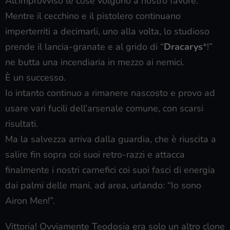
All’improvviso le cose volgono a nostro favore.
Mentre il cecchino e il pistolero continuano
imperterriti a decimarli, uno alla volta, lo studioso
prende il lancia-granate e al grido di “
Dracarys
*!”
ne butta una incendiaria in mezzo ai nemici.
È un successo.
Io intanto continuo a rimanere nascosto e provo ad
usare vari fucili dell’arsenale comune, con scarsi
risultati.
Ma la salvezza arriva dalla guardia, che è riuscita a
salire fin sopra coi suoi retro-razzi e attacca
finalmente i nostri carnefici coi suoi fasci di energia
dai palmi delle mani, ad area, urlando: “Io sono
Airon Men!”.
Vittoria! Ovviamente Teodosia era solo un altro clone