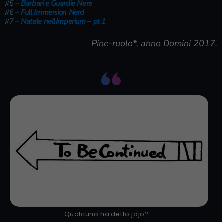
#5 –
Barbari e Guardie Nere
#6 –
Full Immersion Nerd
#7 –
Natale nell’Imperium – pt 1
Pine-ruolo*, anno Domini 2017.
Qualcuno ha detto jojo?