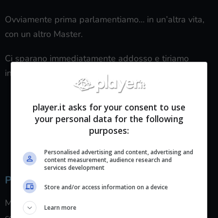
Ovviamente prima parlamentiamo… in un’altra vita,
con un altro Master.
Ci sparano immediatamente addosso e tiriamo
iniziativa.
player.it asks for your consent to use
your personal data for the following
È un bagno di sangue.
purposes:
Personalised advertising and content, advertising and
content measurement, audience research and
services development
Preparazione.
Store and/or access information on a device
Metà di noi sono “
buildati
” per il combattimento
Learn more
corpo a corpo.