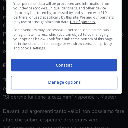
Your personal data will be processed and information from
La parete è quasi impossibile da scalare e i grossi
your device (cookies, unique identifiers, and other device
data) may be stored by, accessed by and shared with 319
massi del canyon si sbriciolano troppo in fretta per
partners, or used specifically by this site. We and our partners
may use precise geolocation data.
List of partners.
fornire una copertura decente.
Some vendors may process your personal data on the basis
Per di più vediamo una delle figure che apre quattro
of legitimate interest, which you can object to by managing
your options below. Look for a link at the bottom of this page
braccia e tira fuori due fucili di precisione coi quali
or in the site menu to manage or withdraw consent in privacy
and cookie settings.
comincia a bersagliarci.
È palesemente Teodosia
, o un altro clone.
Consent
“Ma può usare due fucili da precisione
Manage options
contemporaneamente?” chiediamo noi in coro.
“Sì perché lui tiene a cazzimm” risponde il Master.
Davanti ad argomenti tanto validi non possiamo fare
altro che subire e sperare di sopravvivere.