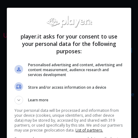
ULTIME GUIDE
player.it asks for your consent to use
your personal data for the following
Mortal Shell: Tutti gli oggetti e i loro effetti |
purposes:
Guida Familiarità
Personalised advertising and content, advertising and
content measurement, audience research and
Mortal Shell | Dove trovare la Sorella
services development
Genessa Corrotta
Store and/or access information on a device
Mortal Shell | le armi migliori (e dove trovare
Learn more
le abilità speciali)
Your personal data will be processed and information from
your device (cookies, unique identifiers, and other device
data) may be stored by, accessed by and shared with 319
partners, or used specifically by this site. We and our partners
may use precise geolocation data.
List of partners.