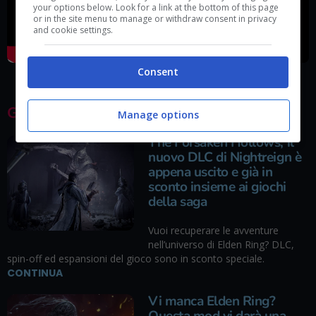
your options below. Look for a link at the bottom of this page
or in the site menu to manage or withdraw consent in privacy
and cookie settings.
Consent
GLI ULTIMI ARTICOLI
Manage options
The Forsaken Hollows, il
nuovo DLC di Nightreign è
appena uscito e già in
sconto insieme ai giochi
della saga
Vuoi recuperare le avventure
nell’universo di Elden Ring? DLC,
spin-off ed espansioni del gioco sono in sconto speciale.
CONTINUA
Vi manca Elden Ring?
Questa mod vi darà una