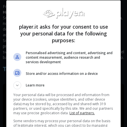
Frutto della collaborazione del game director giapponese
Hidetaka Miyazaki
(famoso per Dark Souls, Bloodborne e
Sekiro) e dell’autore statunitense di fantasy
George R. R. Martin
,
noto soprattutto per il ciclo di romanzi Cronache del ghiaccio e
player.it asks for your consent to use
del fuoco (ai più noto come “Game of Thrones”), Elder Ring è un
your personal data for the following
action RPG, dark fantasy che riunirà in sè tutto ciò che From
purposes:
Software ha potuto imparare attraverso lo sviluppo dei suoi
precedenti capolavori. Mentre la casa giapponese è parte dello
sviluppo tecnico e stilistico del gioco, è dovuta a Martin la cura del
Personalised advertising and content, advertising and
background e della lore del mondo in cui Elden Ring è ambientato.
content measurement, audience research and
services development
Trailer di Gioco
Store and/or access information on a device
Learn more
Your personal data will be processed and information from
your device (cookies, unique identifiers, and other device
data) may be stored by, accessed by and shared with 319
partners, or used specifically by this site. We and our partners
may use precise geolocation data.
List of partners.
Some vendors may process your personal data on the basis
of legitimate interest, which you can object to by managing