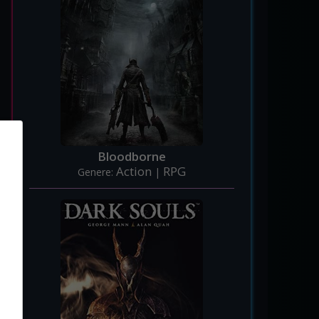
Bloodborne
Action
RPG
Genere:
|