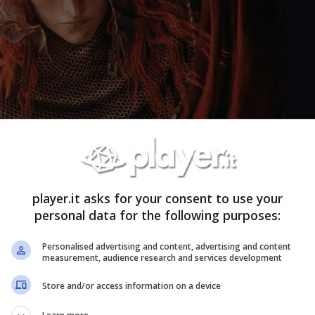
Impalatore
player.it asks for your consent to use your
personal data for the following purposes:
capitano solo una volta
ogni tanto nella storia dei
 coinvolgenti da far appassionare milioni di
Personalised advertising and content, advertising and content
measurement, audience research and services development
ori dal gioco, restando argomento di discussione
Store and/or access information on a device
 passati due.
Più di 20 milioni di giocatori
,
traversato l’Interregno, chi a piedi, chi in groppa