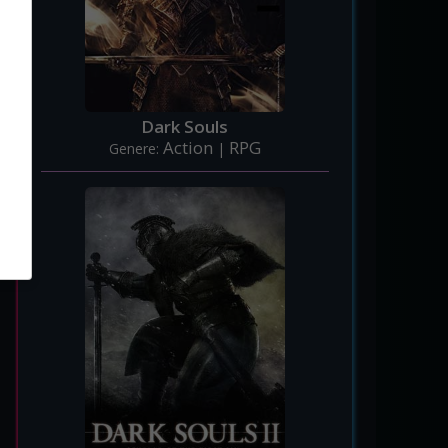
Dark Souls
Action
RPG
Genere:
|