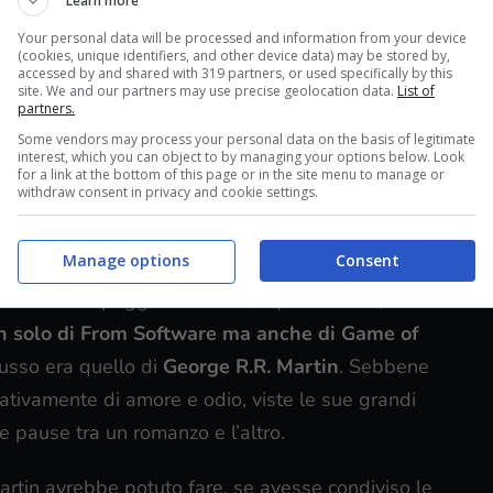
Learn more
Your personal data will be processed and information from your device
(cookies, unique identifiers, and other device data) may be stored by,
accessed by and shared with 319 partners, or used specifically by this
ka Miyazaki, il game director, e tutto il suo
site. We and our partners may use precise geolocation data.
List of
partners.
ppa
di gioco. L’interesse sul titolo però, aveva
Some vendors may process your personal data on the basis of legitimate
arrivasse sul mercato. I motivi erano i più disparati:
interest, which you can object to by managing your options below. Look
for a link at the bottom of this page or in the site menu to manage or
ciava presagire un lavoro di tutto rispetto, come
withdraw consent in privacy and cookie settings.
sperienza acquisita coi
Souls a un nuovo modello
e uno dei punti più importanti del gioco.
Manage options
Consent
ome che serpeggiava dietro le quinte e che, sin da
n solo di
From Software ma anche di Game of
usso era quello di
George R.R. Martin
. Sebbene
ativamente di amore e odio, viste le sue grandi
he pause tra un romanzo e l’altro.
artin avrebbe potuto fare, se avesse condiviso le