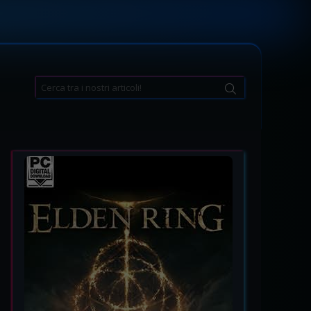
Search
for: